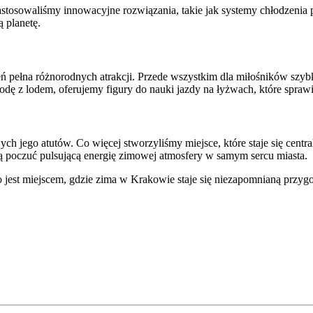
stosowaliśmy innowacyjne rozwiązania, takie jak systemy chłodzenia p
ą planetę.
rzeń pełna różnorodnych atrakcji. Przede wszystkim dla miłośników sz
odę z lodem, oferujemy figury do nauki jazdy na łyżwach, które sprawią
wych jego atutów. Co więcej stworzyliśmy miejsce, które staje się ce
gną poczuć pulsującą energię zimowej atmosfery w samym sercu miasta.
est miejscem, gdzie zima w Krakowie staje się niezapomnianą przygod