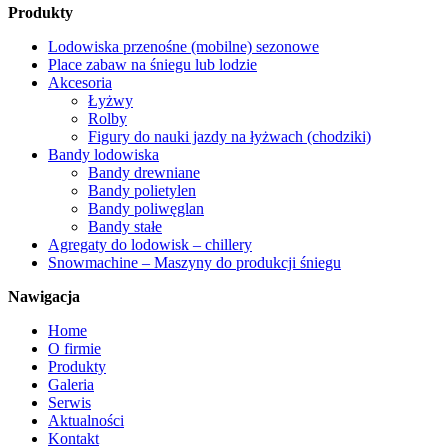
Produkty
Lodowiska przenośne (mobilne) sezonowe
Place zabaw na śniegu lub lodzie
Akcesoria
Łyżwy
Rolby
Figury do nauki jazdy na łyżwach (chodziki)
Bandy lodowiska
Bandy drewniane
Bandy polietylen
Bandy poliwęglan
Bandy stałe
Agregaty do lodowisk – chillery
Snowmachine – Maszyny do produkcji śniegu
Nawigacja
Home
O firmie
Produkty
Galeria
Serwis
Aktualności
Kontakt