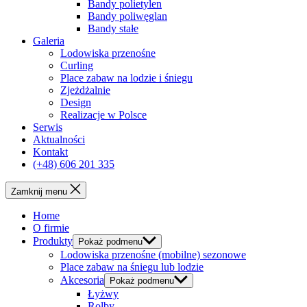
Bandy polietylen
Bandy poliwęglan
Bandy stałe
Galeria
Lodowiska przenośne
Curling
Place zabaw na lodzie i śniegu
Zjeżdżalnie
Design
Realizacje w Polsce
Serwis
Aktualności
Kontakt
(+48) 606 201 335
Zamknij menu
Home
O firmie
Produkty
Pokaż podmenu
Lodowiska przenośne (mobilne) sezonowe
Place zabaw na śniegu lub lodzie
Akcesoria
Pokaż podmenu
Łyżwy
Rolby