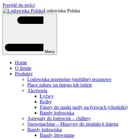
Przejdź do treści
Lodowiska Polska
Menu
Home
O firmie
Produkty
Lodowiska przenośne (mobilne) sezonowe
Place zabaw na śniegu lub lodzie
Akcesoria
Łyżwy
Rolby
Figury do nauki jazdy na łyżwach (chodziki)
Bandy lodowiska
Agregaty do lodowisk – chillery
Snowmachine – Maszyny do produkcji śniegu
Bandy lodowiska
Bandy drewniane