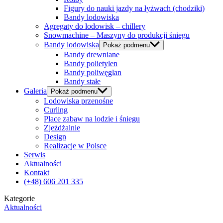
Figury do nauki jazdy na łyżwach (chodziki)
Bandy lodowiska
Agregaty do lodowisk – chillery
Snowmachine – Maszyny do produkcji śniegu
Bandy lodowiska
Pokaż podmenu
Bandy drewniane
Bandy polietylen
Bandy poliwęglan
Bandy stałe
Galeria
Pokaż podmenu
Lodowiska przenośne
Curling
Place zabaw na lodzie i śniegu
Zjeżdżalnie
Design
Realizacje w Polsce
Serwis
Aktualności
Kontakt
(+48) 606 201 335
Kategorie
Aktualności